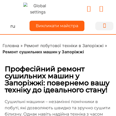
ru
Викликати майстра
Ремонт техн
Для майс
Про Kiyse
Ділимося до
Головна
»
Ремонт побутової техніки в Запоріжжі
»
Ремонт сушильних машин у Запоріжжі
Професійний ремонт
сушильних машин у
Запоріжжі: повернемо вашу
техніку до ідеального стану!
Сушильні машини – незамінні помічники в
побуті, які дозволяють швидко та зручно сушити
білизну. Однак навіть надійна техніка з часом