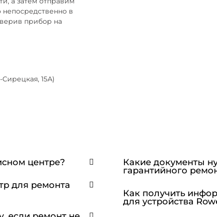
и, а затем отправим
о непосредственно в
оверив прибор на
-Сирецкая, 15А)
исном центре?
Какие документы н
гарантийного ремо
тр для ремонта
Как получить инфо
для устройства Row
у, если ремонт не