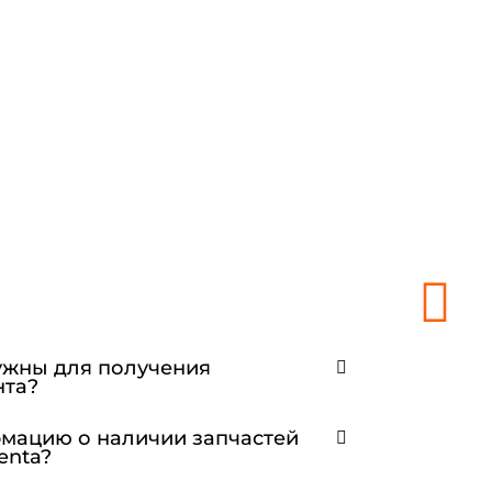
ужны для получения
нта?
рмацию о наличии запчастей
enta?