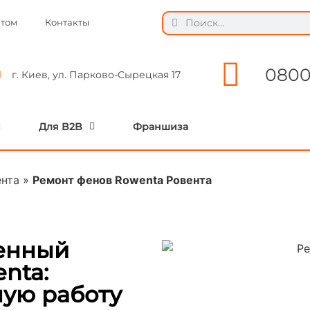
ытом
Контакты
0800
г. Киев, ул. Парково-Сырецкая 17
Для B2B
Франшиза
ента
»
Ремонт фенов Rowenta Ровента
венный
nta:
ую работу