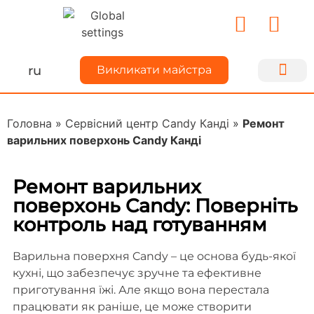
ru
Викликати майстра
Ремонт техн
Для майс
Про Kiyse
Ділимося до
Головна
»
Сервісний центр Candy Канді
»
Ремонт
варильних поверхонь Candy Канді
Ремонт варильних
поверхонь Candy: Поверніть
контроль над готуванням
Варильна поверхня Candy – це основа будь-якої
кухні, що забезпечує зручне та ефективне
приготування їжі. Але якщо вона перестала
працювати як раніше, це може створити