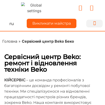
ru
Викликати майстра
Ремонт техн
Для майс
Про Kiyse
Ділимося до
Головна
»
Сервісний центр Beko Беко
Сервісний центр Beko:
ремонт і відновлення
техніки Beko
КІЙСЕРВІС
– це команда професіоналів з
багаторічним досвідом у ремонті побутової
техніки. Ми спеціалізуємося на відновленні
працездатності пристроїв різних брендів,
зокрема Beko. Наша компанія використовує