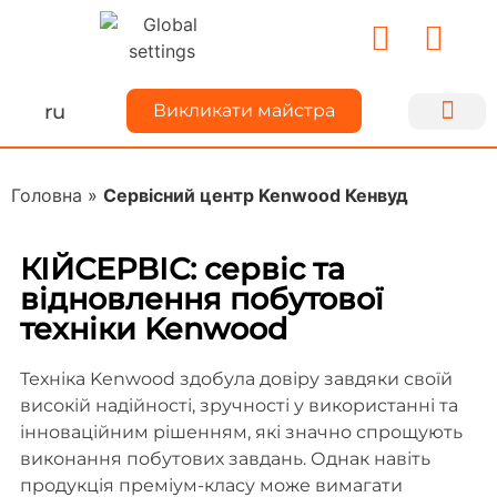
ru
Викликати майстра
Ремонт техн
Для майс
Про Kiyse
Ділимося до
Головна
»
Сервісний центр Kenwood Кенвуд
КІЙСЕРВІС: сервіс та
відновлення побутової
техніки Kenwood
Техніка Kenwood здобула довіру завдяки своїй
високій надійності, зручності у використанні та
інноваційним рішенням, які значно спрощують
виконання побутових завдань. Однак навіть
продукція преміум-класу може вимагати