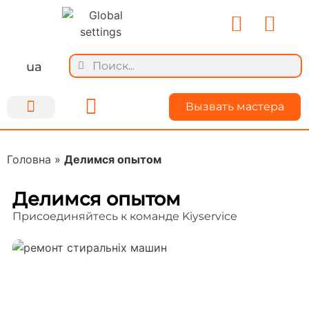
ua
Вызвать мастера
Ремонт техники
Для мастеров
О Kiyservice
Делимся опытом
Головна
»
Делимся опытом
Делимся опытом
Присоединяйтесь к команде Kiyservice