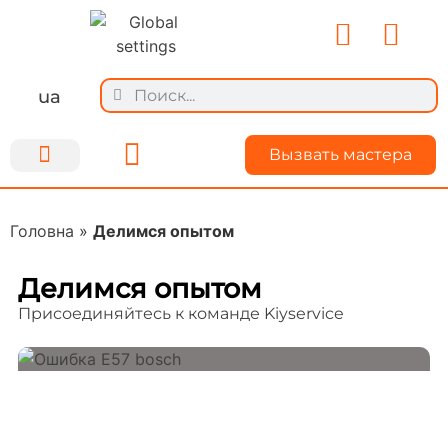
ua
Вызвать мастера
Ремонт техники
Для мастеров
О Kiyservice
Делимся опытом
Головна
»
Делимся опытом
Делимся опытом
Присоединяйтесь к команде Kiyservice