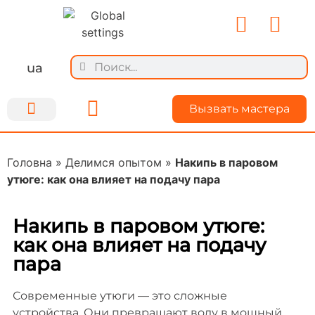
ua
Вызвать мастера
Ремонт техники
Для мастеров
О Kiyservice
Делимся опытом
Головна
»
Делимся опытом
»
Накипь в паровом
утюге: как она влияет на подачу пара
Накипь в паровом утюге:
как она влияет на подачу
пара
Современные утюги — это сложные
устройства. Они превращают воду в мощный