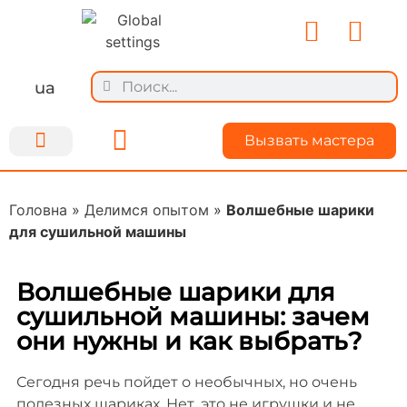
ua
Вызвать мастера
Ремонт техники
Для мастеров
О Kiyservice
Делимся опытом
Головна
»
Делимся опытом
»
Волшебные шарики
для сушильной машины
Волшебные шарики для
сушильной машины: зачем
они нужны и как выбрать?
Сегодня речь пойдет о необычных, но очень
полезных шариках. Нет, это не игрушки и не