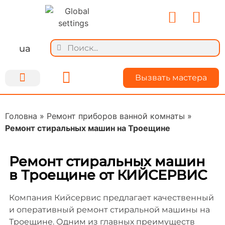
ua
Вызвать мастера
Ремонт техники
Для мастеров
О Kiyservice
Делимся опытом
Головна
»
Ремонт приборов ванной комнаты
»
Ремонт стиральных машин на Троещине
Ремонт стиральных машин
в Троещине от КИЙСЕРВИС
Компания Кийсервис предлагает качественный
и оперативный ремонт стиральной машины на
Троещине. Одним из главных преимуществ