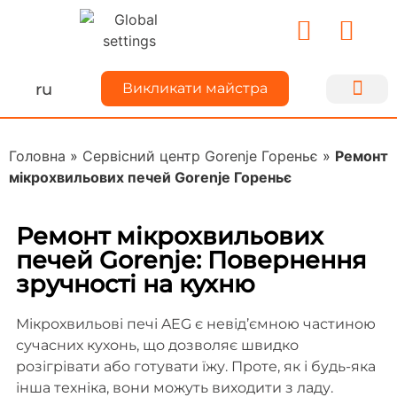
ru
Викликати майстра
Ремонт техн
Для майс
Про Kiyse
Ділимося до
Головна
»
Сервісний центр Gorenje Гореньє
»
Ремонт
мікрохвильових печей Gorenje Гореньє
Ремонт мікрохвильових
печей Gorenje: Повернення
зручності на кухню
Мікрохвильові печі AEG є невід’ємною частиною
сучасних кухонь, що дозволяє швидко
розігрівати або готувати їжу. Проте, як і будь-яка
інша техніка, вони можуть виходити з ладу.