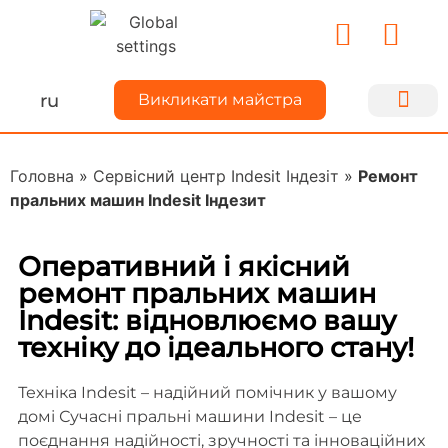
ru
Викликати майстра
Ремонт техн
Для майс
Про Kiyse
Ділимося до
Головна
»
Сервісний центр Indesit Індезіт
»
Ремонт
пральних машин Indesit Індезит
Оперативний і якісний
ремонт пральних машин
Indesit: відновлюємо вашу
техніку до ідеального стану!
Техніка Indesit – надійний помічник у вашому
домі Сучасні пральні машини Indesit – це
поєднання надійності, зручності та інноваційних