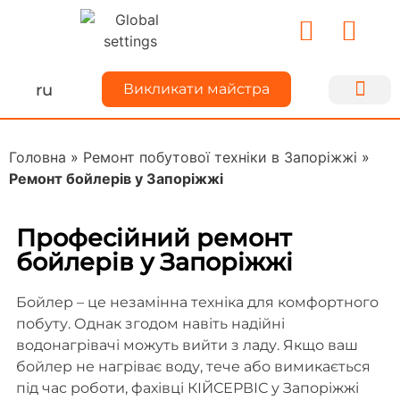
ru
Викликати майстра
Ремонт техн
Для майс
Про Kiyse
Ділимося до
Головна
»
Ремонт побутової техніки в Запоріжжі
»
Ремонт бойлерів у Запоріжжі
Професійний ремонт
бойлерів у Запоріжжі
Бойлер – це незамінна техніка для комфортного
побуту. Однак згодом навіть надійні
водонагрівачі можуть вийти з ладу. Якщо ваш
бойлер не нагріває воду, тече або вимикається
під час роботи, фахівці КІЙСЕРВІС у Запоріжжі