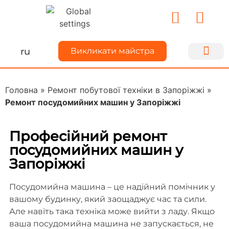
ru
Викликати майстра
Ремонт техн
Для майс
Про Kiyse
Ділимося до
Головна
»
Ремонт побутової техніки в Запоріжжі
»
Ремонт посудомийних машин у Запоріжжі
Професійний ремонт
посудомийних машин у
Запоріжжі
Посудомийна машина – це надійний помічник у
вашому будинку, який заощаджує час та сили.
Але навіть така техніка може вийти з ладу. Якщо
ваша посудомийна машина не запускається, не