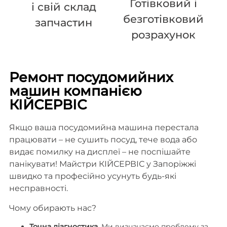
Готівковий і
і свій склад
безготівковий
запчастин
розрахунок
Ремонт посудомийних
машин компанією
КІЙСЕРВІС
Якщо ваша посудомийна машина перестала
працювати – не сушить посуд, тече вода або
видає помилку на дисплеї – не поспішайте
панікувати! Майстри КІЙСЕРВІС у Запоріжжі
швидко та професійно усунуть будь-які
несправності.
Чому обирають нас?
Точна діагностика.
Ми визначаємо проблему за