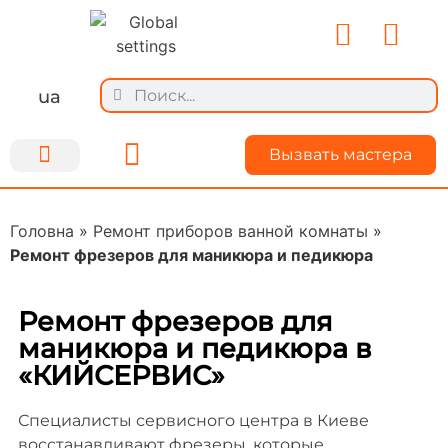
ua
Вызвать мастера
Ремонт техники
Для мастеров
О Kiyservice
Делимся опытом
Головна
»
Ремонт приборов ванной комнаты
»
Ремонт фрезеров для маникюра и педикюра
Ремонт фрезеров для
маникюра и педикюра в
«КИЙСЕРВИС»
Специалисты сервисного центра в Киеве
восстанавливают фрезеры, которые