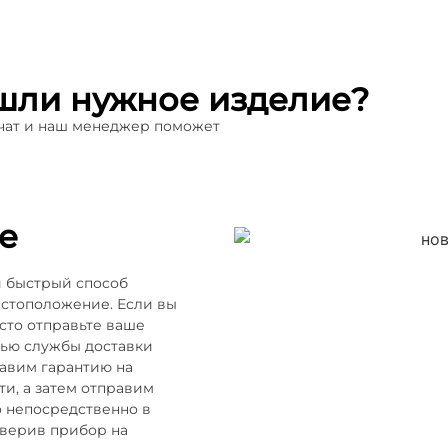
шли нужное изделие?
 чат и наш менеджер поможет
е
и быстрый способ
естоположение. Если вы
осто отправьте ваше
щью службы доставки
тавим гарантию на
и, а затем отправим
о непосредственно в
оверив прибор на