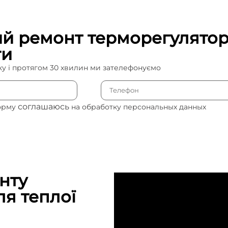
ий ремонт терморегуляторі
ги
ку і протягом 30 хвилин ми зателефонуємо
соглашаюсь
орму
на обработку персональных данных
нту
ля теплої