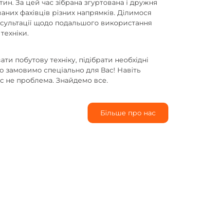
тин. За цей час зібрана згуртована і дружня
аних фахівців різних напрямків. Ділимося
онсультації щодо подальшого використання
техніки.
и побутову техніку, підібрати необхідні
бо замовимо спеціально для Вас! Навіть
ас не проблема. Знайдемо все.
Більше про нас