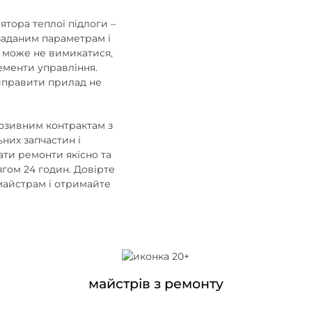
тора теплої підлоги –
заданим параметрам і
 може не вимикатися,
лементи управління.
виправити прилад не
люзивним контрактам з
ьних запчастин і
ти ремонти якісно та
гом 24 годин. Довірте
майстрам і отримайте
майстрів з ремонту