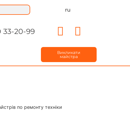
ru
 33-20-99
Викликати
майстра