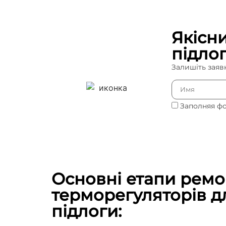
Якісн
підло
Залишіть заяв
Заполняя ф
Основні етапи ремо
терморегуляторів д
підлоги: