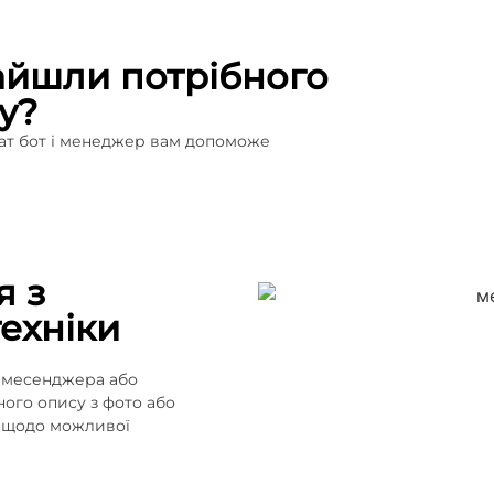
айшли потрібного
у?
чат бот і менеджер вам допоможе
я з
ехніки
о месенджера або
ного опису з фото або
ї щодо можливої