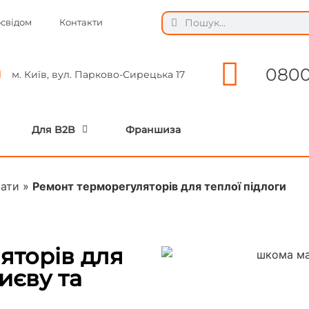
освідом
Контакти
0800
м. Київ, вул. Парково-Сирецька 17
Для B2B
Франшиза
нати
»
Ремонт терморегуляторів для теплої підлоги
яторів для
иєву та