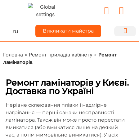
ru
Викликати майстра
Ремонт техн
Для майс
Про Kiyse
Ділимося до
Головна
»
Ремонт приладів кабінету
»
Ремонт
ламінаторів
Ремонт ламінаторів у Києві.
Доставка по Україні
Нерівне склеювання плівки і надмірне
нагрівання — перші ознаки несправності
ламінатора. Також він може просто перестати
вмикатися (або вмикатися лише на деякий
час, а потім мимовільно вимикатися). У всіх