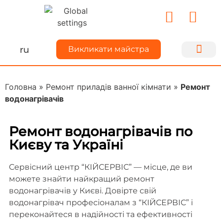
ru
Викликати майстра
Ремонт техн
Для майс
Про Kiyse
Ділимося до
Головна
»
Ремонт приладів ванної кімнати
»
Ремонт
водонагрівачів
Ремонт водонагрівачів по
Києву та Україні
Сервісний центр “КІЙСЕРВІС” — місце, де ви
можете знайти найкращий ремонт
водонагрівачів у Києві. Довірте свій
водонагрівач професіоналам з “КІЙСЕРВІС” і
переконайтеся в надійності та ефективності