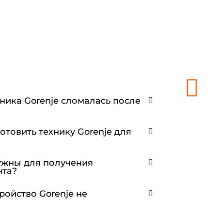
хника Gorenje сломалась после
отовить технику Gorenje для
ужны для получения
нта?
тройство Gorenje не