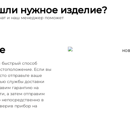
шли нужное изделие?
 чат и наш менеджер поможет
е
и быстрый способ
естоположение. Если вы
осто отправьте ваше
щью службы доставки
тавим гарантию на
и, а затем отправим
о непосредственно в
оверив прибор на