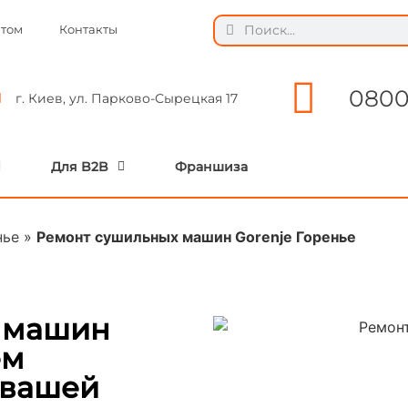
ытом
Контакты
0800
г. Киев, ул. Парково-Сырецкая 17
Для B2B
Франшиза
нье
»
Ремонт сушильных машин Gorenje Горенье
 машин
ем
 вашей