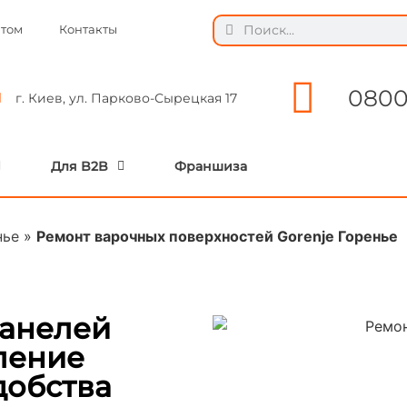
ытом
Контакты
0800
г. Киев, ул. Парково-Сырецкая 17
Для B2B
Франшиза
нье
»
Ремонт варочных поверхностей Gorenje Горенье
панелей
ление
добства