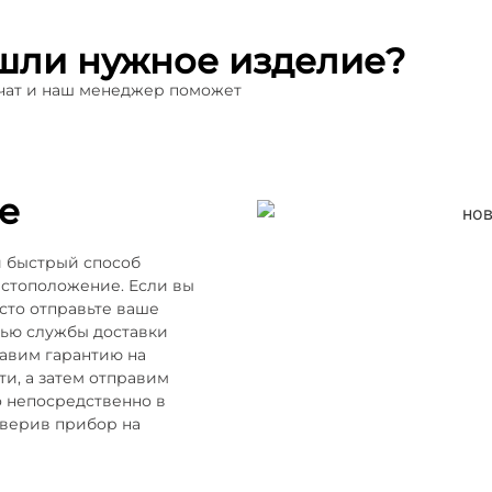
шли нужное изделие?
 чат и наш менеджер поможет
е
и быстрый способ
естоположение. Если вы
осто отправьте ваше
щью службы доставки
тавим гарантию на
и, а затем отправим
о непосредственно в
оверив прибор на