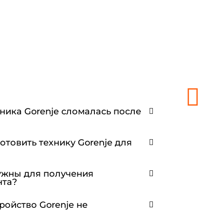
хника Gorenje сломалась после
отовить технику Gorenje для
ужны для получения
нта?
тройство Gorenje не