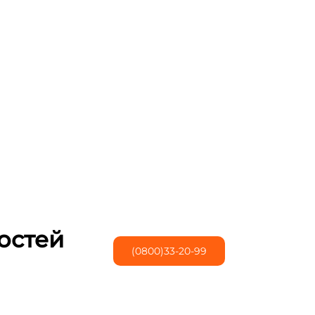
остей
(0800)33-20-99