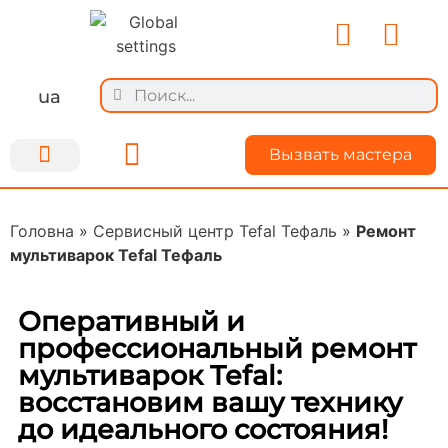
ua
Вызвать мастера
Ремонт техники
Для мастеров
О Kiyservice
Делимся опытом
Головна
»
Сервисный центр Tefal Тефаль
»
Ремонт
мультиварок Tefal Тефаль
Оперативный и
профессиональный ремонт
мультиварок Tefal:
восстановим вашу технику
до идеального состояния!