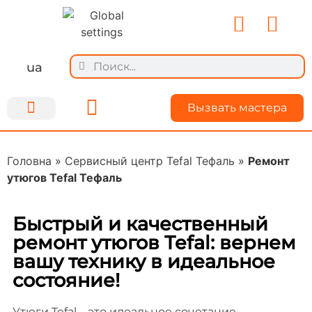
ua
Вызвать мастера
Ремонт техники
Для мастеров
О Kiyservice
Делимся опытом
Головна
»
Сервисный центр Tefal Тефаль
»
Ремонт
утюгов Tefal Тефаль
Быстрый и качественный
ремонт утюгов Tefal: вернем
вашу технику в идеальное
состояние!
Утюги Tefal – это идеальное сочетание