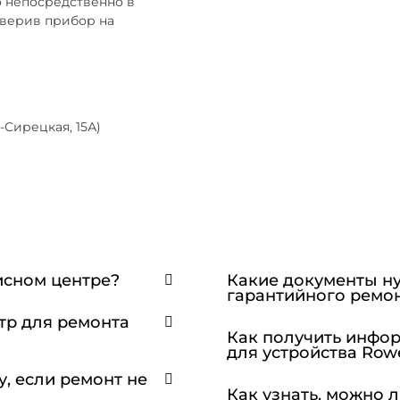
о непосредственно в
оверив прибор на
-Сирецкая, 15А)
исном центре?
Какие документы н
гарантийного ремо
тр для ремонта
Как получить инфо
для устройства Row
у, если ремонт не
Как узнать, можно 